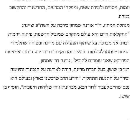
יזמות, ניסויים ולמידת שטח, ומפקחי המדעים, החדשנות והתקשוב
במחוז.
מנהלת המחוז, ד"ר אורנה שמחון בירכה על השת"פ וציינה:
"החקלאות היום היא עולם מתקדם שמוביל חדשנות, פיתוח ויוזמות
רבות. אני מברכת על שיתוף הפעולה עם מרינה ובטוחה שתלמידי
המחוז ייפתחו לעולמות חדשים ומרתקים וירוויחו ידע נרחב באמצעות
הפרויקט שאנו עומדים להוביל", ציינה דר' שמחון.
רמו בן שושן, בעל חברת מרינה, הודה לאורנה על הנכונות והיוזמה
ובירך על התנעת התהליך. "הידע הרב שרכשנו בארץ ובעולם הוא
נכס שחייב לעבור לדור הבא, מבחינתי זוהי שליחות חינוכית", הוסיף בן
שושן.
.