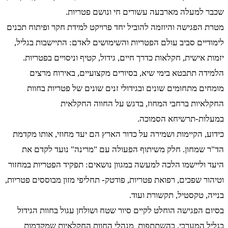
שכבר למעלה מארבעה עשורים חי ונושם פטריות.
מטרת הפגישה והיוזמה להוביל יחד פרויקט למידת חקר ופיתוח תכנים
לימודיים סביב עולם הפטריות והשימושים לאדם: התיישבות בגליל,
יזמות אישית, חקלאות כדרך חיים, גידול, קטיף וניסויים בפטריות.
הלמידה תתבטא בימי שיא, בסיורים מקצועיים, באירוח מרצים
מומחים מתחומים שונים ובגידולי זנים שונים של פטריות בחוות
החקלאיות ברחבי המחוז, בדגש על החווה החקלאית
במעלות-תרשיחא הסמוכה.
כידוע, הקיימות ושמירה על כדור הארץ הם יעד מחוזי, אותו מקדמת
הד"ר שמחון. חלק משיתוף הפעולה עם "מרינה" נועד לקדם את
היעד וליישמו הלכה למעשה במגוון נושאים: תפקיד הפטריות במחזור
וטיהור שפכים, רפואת פטריות, פודטק- תחליפי מזון מבוססים פטריות,
בנייה, טקסטיל, תקשורת ועוד.
בסיום הפגישה הוחלט לקיים סיור שטח ושולחן עגול בחוות הגידול
בגליל המערבי, בהשתתפות מנהלי החוות החקלאיות שמקדמות