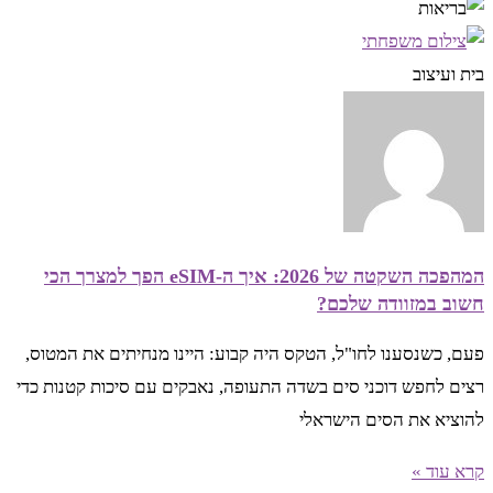
בית ועיצוב
המהפכה השקטה של 2026: איך ה-eSIM הפך למצרך הכי
חשוב במזוודה שלכם?
פעם, כשנסענו לחו"ל, הטקס היה קבוע: היינו מנחיתים את המטוס,
רצים לחפש דוכני סים בשדה התעופה, נאבקים עם סיכות קטנות כדי
להוציא את הסים הישראלי
קרא עוד »