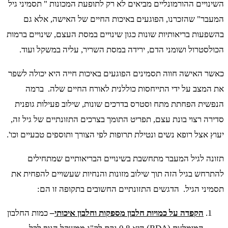
השינויים ההורמונליים מביאים לא רק לתופעת המכונות " תסמיני גיל
המעבר" שהזכרנו, הפוגעים באיכות החיים של האישה, אלא גם
בהשפעות בריאותיות שונות כגון שינויים במסת העצם, שינויים ברמות
הכולסטרול ושומני הדם, ירידה במסת השריר, עליה במשקל ועוד.
כאשר האישה חווה תסמינים הפוגעים באיכות חייה היא יכולה לשפר
את המצב על ידי התייחסות כוללנית לאורח החיים שלה. ברמה
הנפשית הפחתת מתח וסטרס בדרכים שונות, שילוב פעילות גופנית
סדירה רצוי בונת עצם, תפריט התומך בצרכים התזונתיים של גיל זה,
יעוץ אצל רופא נשים ונטילת תרופות לפי הצורך ותוספים טבעיים וכו'.
תזונה לגיל המעבר מתחשבת בשינויים הבריאותיים שמתחילים
להתרחש בגיל הזה תוך שילוב מזונות והנחיות שעשויים להפחית את
תסמיני הגיל. הדגשים התזונתיים החשובים בתקופה זו הם:
הקפדה על כמויות חלבון מספקות וחלבון איכותי
–
כמות החלבון