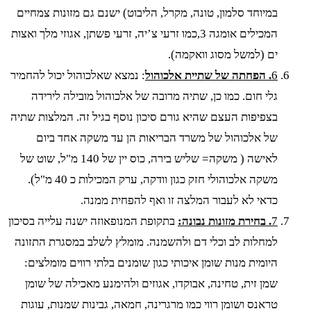
במיוחד סלמון, טונה, מקרל, הליבוט) ישנם גם מזונות צמחיים
המכילים אומגה 3,כמו זרעי צ’יה, זרעי פשתן, אגוזי מלך ואצות
ים (למשל מסוג וואקמה).
6
. הפחתה של שתיית אלכוהול
: נמצא שאלכוהול יכול להחמיר
גלי חום. כמו כן, שתיה מרובה של אלכוהול מובילה לירידה
בצפיפות העצם שהיא גורם סיכון נוסף בגיל זה. המלצות שתיה
של אלכוהול של משרד הבריאות הן עד משקה אחד ביום
לאישה ( משקה= שליש בירה, כוס יין של 140 מ"ל, שוט של
משקה אלכוהולי חזק כגון וודקה, ערק המכילות כ 40 מ"ל).
כדאי לא לעבור המלצה זו ואף להפחית ממנה.
7
. בחירת מזונות נבונה:
בתקופת המנופאוזה ישנה עלייה בסיכון
למחלות לב וכלי דם ולהשמנה. מומלץ לשלב במסגרת התזונה
היומית מנות שומן איכותי כגון שומנים בלתי רווים מומלצים:
שמן זית, טחינה, אבוקדו, אגוזים ולהימנע מאכילה של שומן
טראנס ושומן רווי כמו מרגרינה, חמאה, גבינות שמנות, עוגות