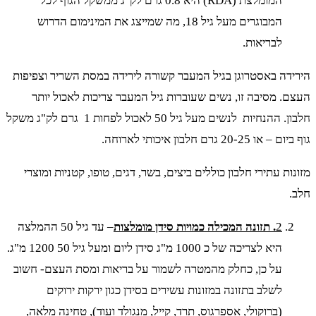
המומלצת (RDA) היא 0.8 גרם לק"ג ממשקל הגוף לכל
המבוגרים מעל גיל 18, מה שמייצג את המינימום הדרוש
לבריאות.
הירידה באסטרוגן בגיל המעבר קשורה לירידה במסת השריר וצפיפות
העצם. מסיבה זו, נשים שעוברות גיל המעבר צריכות לאכול יותר
חלבון. ההנחיות לנשים מעל גיל 50 לאכול לפחות 1 גרם לק"ג משקל
גוף ביום – או 20-25 גרם חלבון איכותי לארוחה.
מזונות עתירי חלבון כוללים ביצים, בשר, דגים, טופו, קטניות ומוצרי
חלב.
2
. תזונה המכילה כמויות סידן מומלצות
– עד גיל 50 ההמלצה
היא לצריכה של כ 1000 מ"ג סידן ליום ומעל גיל 50 1200 מ"ג.
על כן, כחלק מהמטרה לשמור על בריאות ומסת העצם- חשוב
לשלב בתזונה במזונות עשירים בסידן כגון ירקות ירוקים
(ברוקולי, אספרגוס, תרד, קייל, מנגולד ועוד), טחינה מלאה,