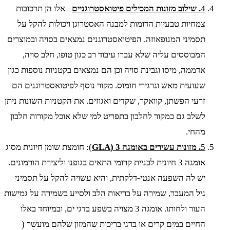
4
. שילוב מזונות המכילים פיטואסטרוגניים
– אלו הן תרכובות
צמחיות טבעיות הדומות למבנה האסטרוגן ויכולות להקל על
תסמיני המנופאוזה. הפיטואסטרוגנים נמצאים בסויה ובמוצרים
המבוססים עליה שלא עברו עיבוד רב כגון טופו, חלב סויה,
אדממה, מיסו וגבינת סויה וכן הם נמצאים בקטניות נוספות כגון
שעועית מאש וגרגירי חומוס. מקור נוסף לפיטואסטרוגנים הם
זרעי הפשתן, קוואקר, שקדים ואגוזים. את הקטניות השונות ניתן
לשלב גם כמקור לחלבון בתפריט למי שלא אוכל מקורות חלבון
מהחי.
5
. מזונות עשירים באומגה 3 (
GLA
)
: חומצת שומן חיונית מסוג
אומגה 3 חיונית לבניית קרומי התאים בגופנו וליצירת הורמונים.
יש לה השפעה אנטי-דלקתית, והיא עשויה להקל על תסמיני
גיל המעבר, שמירה על בריאות הלב ולסייע בשמירה על גמישות
העור ולחותו. אומגה 3 מצויה בשפע בדגי ים, ובמיוחד באלו
החיים במים קרים או בדגי בריכות שהמזון שלהם מועשר (