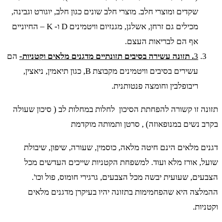
שקדים ומוצרי חלב. מוצרי חלב שונים כגון חלב, יוגורט וגבינה,
מכילים גם זרחן, אשלגן, מגנזיום וויטמינים D ו- K – החיוניים
אף הם לבריאות העצם.
3
. תזונה עשירה בסיבים תזונתיים מדגנים מלאים וקטניות-
הם
עשירים בסיבים וויטמינים מקבוצת B, כגון תיאמין, ניאצין,
ריבופלבין וחומצה פנטותנית.
תזונה זו קשורה להפחתת הסיכון לחלות במחלות לב ( סיכון שעולה
בקרב נשים במנופאוזה) , סרטן ותמותה מוקדמת
דגנים מלאים הינם חיטה מלאה, כוסמין, שעורה, שיפון, שיבולת
שועל, אורז מלא ועוד. למשפחת הקטניות שייכים העדשים מכל
הצבעים, שעועית יבשה מכל הצבעים, גרגירי חומוס, פול וכו'.
ההמלצה היא שהפחמימות בתזונה יהיו בעיקרן מדגנים מלאים
וקטניות.