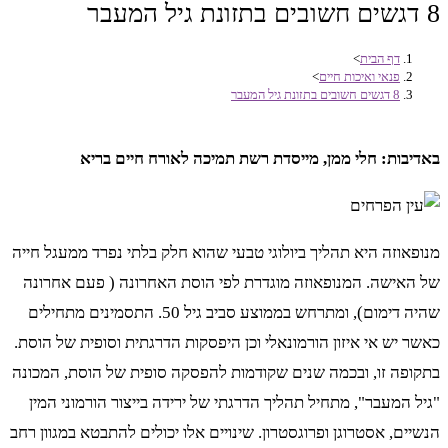
8 דגשים חשובים בתזונת גיל המעבר
דף הבית
>
פנאי ואיכות חיים
>
8 דגשים חשובים בתזונת גיל המעבר
באדיבות: חלי ממן, מייסדת רשת תמיכה לאורח חיים בריא
מנופאוזה היא תהליך ביולוגי טבעי שהוא חלק בלתי נפרד ממעגל חייה
של האישה. המנופאוזה מוגדרת לפי הוסת האחרונה ( פעם אחרונה
שהיה דימום), ומתרחש בממוצע סביב גיל 50. התסמינים מתחילים
כאשר יש אי איזון הורמונאלי וכן היפסקות הדרגתית וסופית של הוסת.
בתקופה זו, ובכמה שנים שקודמות להפסקה סופית של הוסת, המכונה
"גיל המעבר", מתחיל תהליך הדרגתי של ירידה בייצור הורמוני המין
הנשיים, אסטרוגן ופרוגסטרון. שינויים אלו יכולים להתבטא במגוון רחב