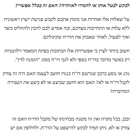
לבקש לבטל אותו או להמירו לאזהרה? האם זה בכלל אפשרי?
על שאלות אלו ואחרות אני מזמין אתכם לקבוע פגישת ייעוץ ראשונית
ללא עלות או התחייבות מצדכם, ובה אסייע לכם להבין ולהחליט כיצד
ואיך לפעול, לאחר שאבחן את הדו״ח שקיבלתם.
חשוב ביותר לציין כי אפשרויות אלו הכתובות בפתח המאמר רלוונטיות
רק כאשר מדובר בדו"ח כספי ולא לגבי דו"ח מסוג "הזמנה לדין".
נהג או נוסע ברכב שנרשם דו"ח כנגדו חושב לעצמו האם היה זה צודק
לקבל דו"ח או לא? האם הוא חושב שביצע או לא ביצע את העבירה
המדוברת?
ובכן, בכל מקרה ואין זה משנה מבחינתו של מקבל הדו״ח האם זה
צודק או לא, ניתן תמיד לבקש להישפט על הדו"ח, ולחלופין אם יש