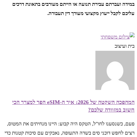
במידה ועברתם עבירת תנועה או הייתם מעורבים בתאונת דרכים
עליכם לקבל ייעוץ מקצועי מעורך דין תעבורה.
בית ועיצוב
המהפכה השקטה של 2026: איך ה-eSIM הפך למצרך הכי
חשוב במזוודה שלכם?
פעם, כשנסענו לחו"ל, הטקס היה קבוע: היינו מנחיתים את המטוס,
רצים לחפש דוכני סים בשדה התעופה, נאבקים עם סיכות קטנות כדי