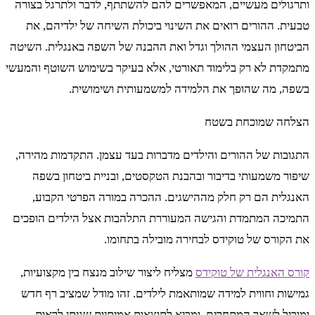
ותרגולים מעשיים, המאפשרים להם להשתתף, לדבר ולתרגל בצורה
טבעית. ההורים רואים את השינוי ביכולת השיחה של ילדיהם, את
הביטחון העצמי ההולך וגדל ואת ההבנה של השפה באנגלית. השיטה
מתמקדת לא רק בלימוד תאורטי, אלא בעיקר בשימוש השוטף והמעשי
בשפה, מה שהופך את הלמידה למשמעותית ושימושית.
הצלחה שמוכחת בשטח
התגובות של ההורים והילדים מדברות בעד עצמן. התקדמות מהירה,
שיפור משמעותי בדיבור ובהבנת הטקסטים, ובניית ביטחון בשפה
האנגלית הם רק חלק מההישגים. ההכרה במורה הפרטי הקבוע,
התמיכה המתמדת והגישה המעוררת התלהבות אצל הילדים הופכים
את הקורס של טוקידס לבחירה מובילה בתחומו.
קורס האנגלית של טוקידס
מצליח ליצור שילוב מנצח בין מקצועיות,
גמישות וחווית למידה שמותאמת לילדים. זהו מודל שמציב רף חדש
ומוביל לשאר המתחרים, ומביא לתוצאות אמיתיות שניתן לראות