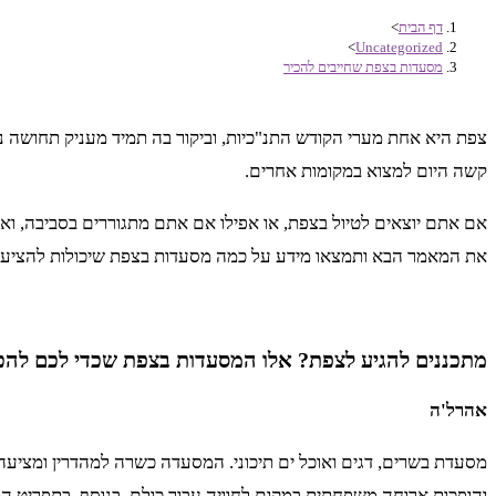
דף הבית
>
>
Uncategorized
מסעדות בצפת שחייבים להכיר
צפת היא אחת מערי הקודש התנ"כיות, וביקור בה תמיד מעניק תחושה 
קשה היום למצוא במקומות אחרים.
אם אתם יוצאים לטיול בצפת, או אפילו אם אתם מתגוררים בסביבה, ואת
את המאמר הבא ותמצאו מידע על כמה מסעדות בצפת שיכולות להציע ל
מתכננים להגיע לצפת? אלו המסעדות בצפת שכדי לכם להכ
אהרל'ה
מסעדת בשרים, דגים ואוכל ים תיכוני. המסעדה כשרה למהדרין ומציעה מ
והופכות ארוחה משפחתית במקום לחוויה עבור כולם. בנוסף, בתפריט ה