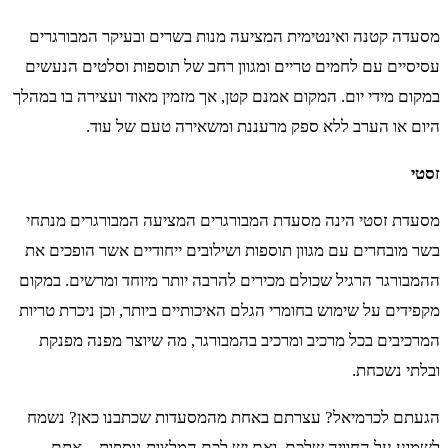
מסעדה קטנה ואינטימית המציעה מנות בשרים ובעיקר המבורגרים
עסיסיים עם לחמים טריים ומגוון רחב של תוספות וסלטים הנעשים
במקום מידי יום. המקום אמנם קטן, אך מזמין מאוד ועצירה בו במהלך
היום או הערב ללא ספק מרעננת ומשאירה טעם של עוד.
זסטי
מסעדת זסטי הינה מסעדת המבורגרים המציעה המבורגרים מנתחי
בשר מובחרים עם מגוון תוספות ושילובים ייחודיים אשר הופכים את
ההמבורגר הרגיל שכולם מכירים להרבה יותר מיוחד ומרשים. במקום
מקפידים על שימוש בחומרי הגלם האיכותיים ביותר, וכן ניכרת טריות
המרכיבים בכל מרכיב ומרכיב בהמבורגר, מה שיוצר מפנה מפנקת
ובלתי נשכחת.
הגעתם לכרמיאל? עצרתם באחת מהמסעדות שכתבנו כאן? נשמח
לשמוע על החוויה שלכם, ואם יש לכם המלצות נוספות – אתם