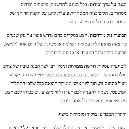
הגנה על ערך וסודות:
בכל הנוגע לחדשנות, פיתוחים וסודות
מסחריים, הליטיגציה המסחרית פועלת להגן על הקניין הרוחני של
העסק ולמנוע דליפת מידע רגיש.
תביעות נזק מורחבות:
ייצוג במקרים בהם נדרש פיצוי על נזק שנגרם
כתוצאה מהתנהלות עסקית רשלנית או מכוונת של גורם אחר (למשל,
תביעת נזיקין עקב הטעייה או פגיעה במוניטין).
ליטיגציה עסקית דורשת מומחיות וניסיון רב, לצד הבנה טובה של צורכי
עולם העסקים.
משרד עורכי הדין אסף דניאלי
מציע שירות מקצועי
ויעיל בתחום זה, תוך ליווי אישי וממוקד תוצאה בכל שלבי התהליך
המשפטי. נשמח להעניק לכם ייעוץ וליווי מקצועי, שיבטיחו לכם ייצוג
משפטי אמין וחזק מול כל אתגר עסקי.
היתרון המכריע: מיקוד ומומחיות בייצוג
האם הייתם מפקידים את ניתוח הלב שלכם בידי רופא כללי? באופן