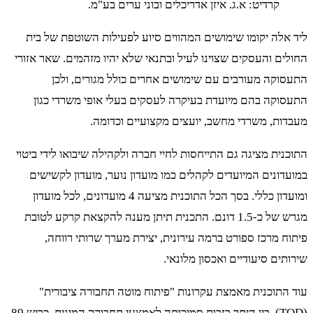
קרדיט: א.ג. איזן אדריכלים ובוני ערים בע"מ.
ליד אלה יקומו שימושים המהווים סיוע לפעילות השוטפת של בית
החולים והעסקים שצוינו לעיל ובתנאי שלא יהיו מזהמים. שאר אזורי
התעסוקה מעורבים עם שימושים אחרים כולל מגורים, ולכן
התעסוקה בהם מיועדת בעיקרה לעסקים בעלי אופי משרדי כגון
מעבדות, משרדי מחשב, יועצים מקצועיים וכדומה.
התוכנית מציגה גם התייחסות לחיי חברה ולקהילה שיבואו לידי ביטוי
במועדונים המיועדים לקהלים כמו מועדון נוער, מועדון לקשישים
ומועדון כללי. בסך הכל התוכנית מציעה 4 מועדונים, לכל מועדון
מגרש של כ-1.5 דונם. התכנית תיתן מענה להקצאת קרקע לטובת
פיתוח מרכז ספורט ברמה עירונית, יצירת מערך שרותי רווחה,
שירותים סיעודיים ואכסון מלונאי.
עוד התוכנית מאמצת עקרונות "פיתוח מוטה תחבורה ציבורית"
(TOD), בין היתר בזכות סמיכותה לאמצעי תחבורה המונית, כביש 89,