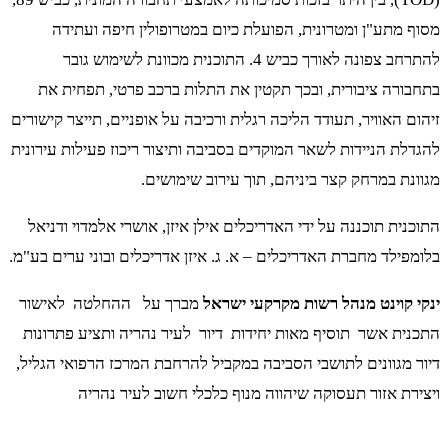
מסוף מתע"ן ומטרונית, הפועלת כיום במטרופולין חיפה ועתידה
להתרחב צפונה לאורך כביש 4. התוכנית מכוונת לשימוש גובר
בתחבורה ציבורית, ובכך תקטין את התלות ברכב פרטי, תפחית את
זיהום האוויר, תעודד הליכה רגלית ורכיבה על אופניים, תייצר קישורים
להגדלת הניידות לשאר המוקדים בסביבה ותיצור ריכוז פעילות עירונית
מגוונת במרחק קצר ביניהם, תוך עירוב שימושים.
התוכנית תוכננה על ידי האדריכלים אילן איזן, אושרי אלמדוי ודניאל
בלומפילד מחברת האדריכלים – א. ג. איזן אדריכלים ובוני ערים בע"מ.
ינקי קוינט מנהל רשות מקרקעי ישראל
מברך על ההחלטה לאישור
התכנית אשר תוסיף מאות יחידות דיור לעיר נהריה ותציע פתרונות
דיור מגוונים לתושבי הסביבה במקביל להרחבת המרכז הרפואי הגליל,
ויצירת אזור תעסוקה שיהווה מנוף כלכלי חשוב לעיר נהריה