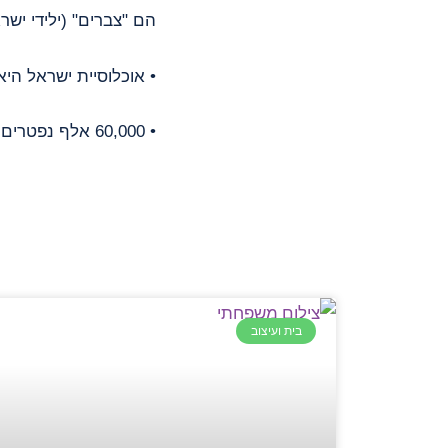
הם "צברים" (ילידי ישר
• אוכלוסיית ישראל היא אוכלוסייה צעירה: כ8%
• 60,000 אלף נפטרים מתוכם 1500 במלחמת חרבות ברזל השם יקום דמם
בית ועיצוב