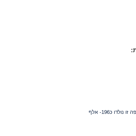
• מיום העצמאות שעבר גדלה אוכלוסיית ישראל ב189- אלף איש (גידול של 1.9%).בתקופה זו נולדו כ196- אלף