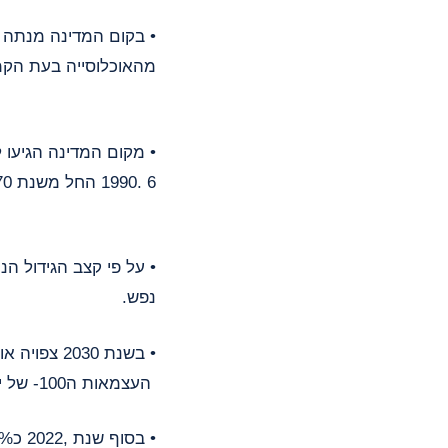
• בקום המדינה מנתה אוכלוסיית ישראל 806 אלף נפשות.
מהאוכלוסייה בעת הקמ
• מקום המדינה הגיעו לישראל יותר מ3.4- מיליון עולים, כ1.6-
6 .1990 החל משנת 1970 עלו לישראל גם כ153- אלף אזרחים עולים.
• על פי קצב הגידול הנ
נפש.
• בשנת 2030 צפויה אוכלוסיית ישראל למנות 11.1 מיליון נפש, בשנת 2040 – 13.2 מיליון וביום
העצמאות ה100- של ישראל (2048) צפויה האוכלוסייה למנות 15.2 מיליון נפש.
• בסוף שנת ,2022 כ45%- מכלל האוכלוסייה היהודית בעולם חיו בישראל, כ80%- מהיהודים בישראל