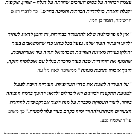
עצמה לבחירה על בסיס הערכים שחרתה על דגלה – שוויון, שקיפות
וקבלת האחר, סולידריות חברתית ותמיכה בחלש."
כך לדברי ראש
הרשימה, תומר בן חמו.
"אין לנו פריבילגיה שלא להתמודד בבחירות, זה הזמן לדאוג לעתיד
ילדינו ולעתיד העיר שלנו. נפעל בכל כוחנו כדי שהמשאבים בעיר
יחולקו בצורה מאוזנת ושוויונית ושכרמיאל תהיה עיר אטרקטיבית,
שתמנף את היחודיות שבה כעיר מרכזית בגליל עם אוכלוסיה חזקה,
חינוך איכותי ותרבות מגוונת
" ממשיכה לאה גיל עד.
"על העירייה לשנות את סדרי העדיפויות. העירייה חייבת לפעול
למניעת ההקצנה לכיוונים לא ליברלים ולדאוג לחינוך ברמה הגבוהה
ביותר, ליצור תעסוקה מכבדת על מנת ליצור אטרקטיביות להחזרת
הצעירים הביתה,ולהחזיר ימיה כקדם כעיר פלורליסטית."
כך משיב
עו"ד שלמה גבע.