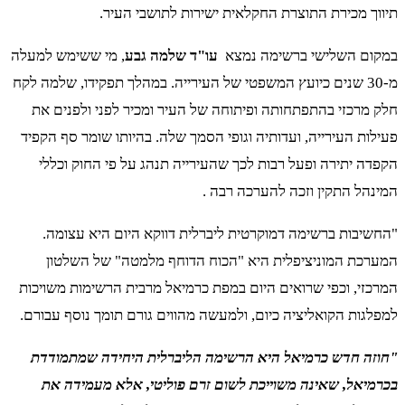
תיווך מכירת התוצרת החקלאית ישירות לתושבי העיר.
במקום השלישי ברשימה נמצא
עו"ד שלמה גבע
, מי ששימש למעלה
מ-30 שנים כיועץ המשפטי של העירייה. במהלך תפקידו, שלמה לקח
חלק מרכזי בהתפתחותה ופיתוחה של העיר ומכיר לפני ולפנים את
פעילות העירייה, ועדותיה וגופי הסמך שלה. בהיותו שומר סף הקפיד
הקפדה יתירה ופעל רבות לכך שהעירייה תנהג על פי החוק וכללי
המינהל התקין וזכה להערכה רבה .
"החשיבות ברשימה דמוקרטית ליברלית דווקא היום היא עצומה.
המערכת המוניציפלית היא "הכוח הדוחף מלמטה" של השלטון
המרכזי, וכפי שרואים היום במפת כרמיאל מרבית הרשימות משויכות
למפלגות הקואליציה כיום, ולמעשה מהווים גורם תומך נוסף עבורם.
"חוזה חדש כרמיאל היא הרשימה הליברלית היחידה שמתמודדת
בכרמיאל, שאינה משוייכת לשום זרם פוליטי, אלא מעמידה את