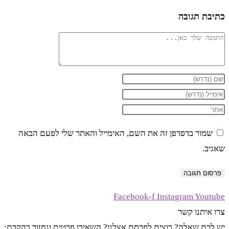
כתיבת תגובה
להגיב
הזן
הזן
את
הזן
את
השם
את
שלך
כתובת
שמור בדפדפן זה את השם, האימייל והאתר שלי לפעם הבאה
או
דואר
כתובת
שאגיב.
שם
אתר
האלקטרוני
שלך
משתמש
האינטרנט
כדי
כדי
שלך
Facebook-f
Instagram
Youtube
להגיב
להגיב
(אופציונלי)
צרו איתנו קשר
יש לכם שאלה? רוצים לפרסם אצלנו? השאירו פרטים ונחזור בהקדם: