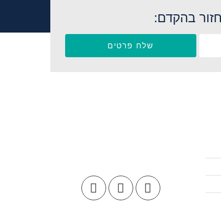
זור בהקדם:
שלח פרטים