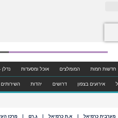
חדשות חמות
המומלצים
אוכל ומסעדות
נדלן -
ל
אירועים בצפון
דרושים
יהדות
השירותים 
מערבית כרמיאל
א.ת כרמיאל
ג.רם
מרכז העי