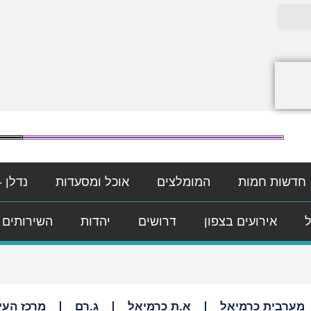
חדשות חמות
המומלצים
אוכל ומסעדות
נדלן -
ל
אירועים בצפון
דרושים
יהדות
השירותים 
מערבית כרמיאל
א.ת כרמיאל
ג.רם
מרכז העי