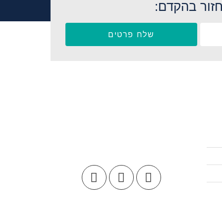
זור בהקדם:
שלח פרטים