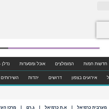
חדשות חמות
המומלצים
אוכל ומסעדות
נדלן -
ל
אירועים בצפון
דרושים
יהדות
השירותים 
מערבית כרמיאל
א.ת כרמיאל
ג.רם
מרכז העי