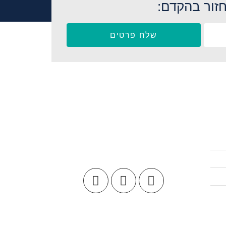
זור בהקדם:
שלח פרטים