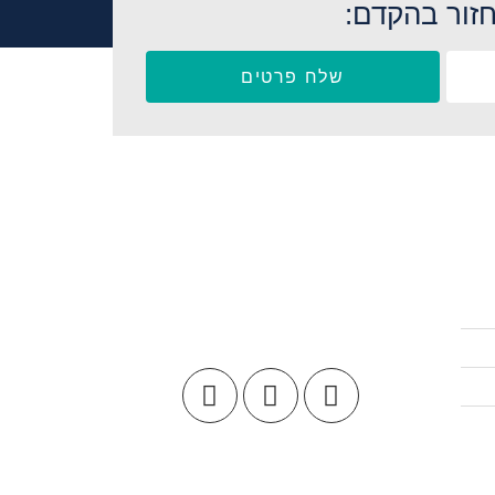
זור בהקדם:
שלח פרטים