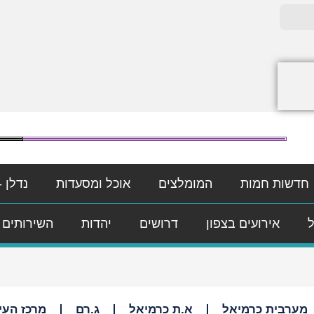
חדשות חמות
המומלצים
אוכל ומסעדות
נדלן -
ל
אירועים בצפון
דרושים
יהדות
השירותים 
מערבית כרמיאל
א.ת כרמיאל
ג.רם
מרכז העי