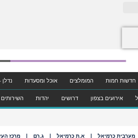
חדשות חמות
המומלצים
אוכל ומסעדות
נדלן -
ל
אירועים בצפון
דרושים
יהדות
השירותים 
מערבית כרמיאל
א.ת כרמיאל
ג.רם
מרכז העי