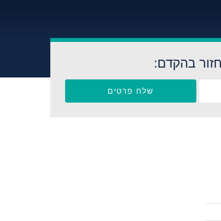
זור בהקדם:
שלח פרטים