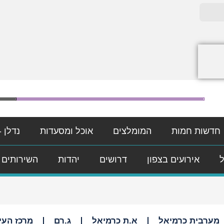
חדשות חמות
המומלצים
אוכל ומסעדות
נדלן -
ל
אירועים בצפון
דרושים
יהדות
השירותים 
מערבית כרמיאל
א.ת כרמיאל
ג.רם
מרכז העי