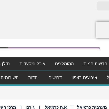
חדשות חמות
המומלצים
אוכל ומסעדות
נדלן -
ל
אירועים בצפון
דרושים
יהדות
השירותים 
מערבית כרמיאל
א.ת כרמיאל
ג.רם
מרכז העי